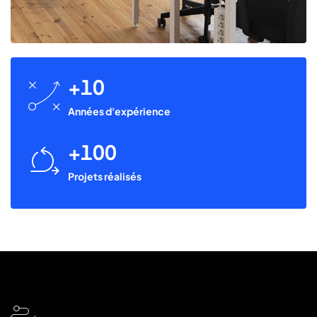
10
icon
icon-
Années d'expérience
business-
strategy2
100
icon
icon-
Projets réalisés
Financial