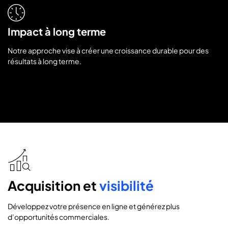
Impact à long terme
Notre approche vise à créer une croissance durable pour des
résultats à long terme.
icon
icon-
research-
Acquisition et
visibilité
analysis
Développez votre présence en ligne et générez plus
d’opportunités commerciales.