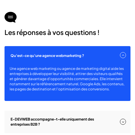
icon
icon-
chats
Les réponses à vos questions !
Qu’est-ce qu’une agence webmarketing ?
Une agence web marketing ou agence de marketing digital aide les
entreprises à développer leur visibilité, attirer des visiteurs qualifiés
et générer davantage d’opportunités commerciales. Elle intervient
notamment sur le référencement naturel, Google Ads, les contenus,
les pages de destination et l’optimisation des conversions.
E-DEVWEB accompagne-t-elle uniquement des
entreprises B2B ?