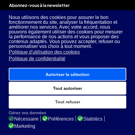
Abonnez-vous à la newsletter
Restez informé sur les dernières nouveautés, conseils et
Nous utilisons des cookies pour assurer le bon
projets de notre équipe.
fonctionnement du site, analyser la fréquentation et
améliorer nos services. Avec votre accord, nous
pouvons également utiliser des cookies pour mesurer
la performance de nos actions et vous proposer des
E-mail
contenus adaptés. Vous pouvez accepter, refuser ou
personnaliser vos choix à tout moment.
Politique d'utilisation des cookies
J’ai lu et j’accepte la
Politique de confidentialité
Politique de confidentialité
S’abonner
Autoriser la sélection
Liens utiles
Tout autoriser
Contact
Tout refuser
Mentions légales
Gérez vos données
Protection et traitement des données
Nécessaire
Préférences
Statistics
Marketing
CGV