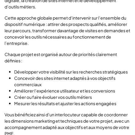
digitale, la création de sites internet et le développement
d’outils métiers.
Cette approche globale permet d’intervenir sur l’ensemble du
dispositif numérique : attirer des prospects qualifiés, améliorer
leur parcours, transformer davantage de visites en demandes et
concevoir les outils nécessaires au fonctionnement de
l’entreprise.
Chaque projet est organisé autour de priorités clairement
définies :
Développer votre visibilité sur les recherches stratégiques
Concevoir des sites internet adaptés à vos objectifs
commerciaux
Améliorer l’expérience utilisateur et les conversions
Créer ou faire évoluer vos outils métiers
Mesurer les résultats et ajuster les actions engagées
Vous bénéficiez ainsi d’un interlocuteur capable de coordonner
les dimensions marketing et techniques de votre projet, avec un
accompagnement adapté aux objectifs et aux moyens de votre
PME.