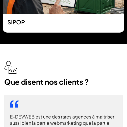
SIPOP
icon
icon-
user-
Que disent nos clients ?
stars
une des rares agences à maitriser
Nous avons confié
partie webmarketing que la partie
ainsi que la const