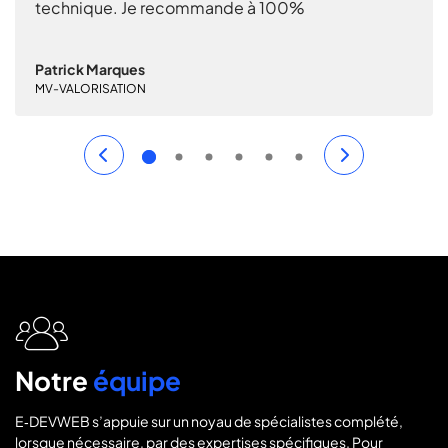
e recommande à 100%
nous sommes plein
s
Ivo Vieira
N
SIPOP
icon
icon-
users2
Notre
équipe
E‑DEVWEB s’appuie sur un noyau de spécialistes complété,
lorsque nécessaire, par des expertises spécifiques. Pour