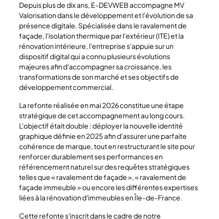
Depuis plus de dix ans, E-DEVWEB accompagne MV
Valorisation dans le développement et l'évolution de sa
présence digitale. Spécialisée dans le ravalement de
façade, l'isolation thermique par l'extérieur (ITE) et la
rénovation intérieure, l'entreprise s'appuie sur un
dispositif digital qui a connu plusieurs évolutions
majeures afin d'accompagner sa croissance, les
transformations de son marché et ses objectifs de
développement commercial.
La refonte réalisée en mai 2026 constitue une étape
stratégique de cet accompagnement au long cours.
L'objectif était double : déployer la nouvelle identité
graphique définie en 2025 afin d'assurer une parfaite
cohérence de marque, tout en restructurant le site pour
renforcer durablement ses performances en
référencement naturel sur des requêtes stratégiques
telles que « ravalement de façade », « ravalement de
façade immeuble » ou encore les différentes expertises
liées à la rénovation d'immeubles en Île-de-France.
Cette refonte s'inscrit dans le cadre de notre