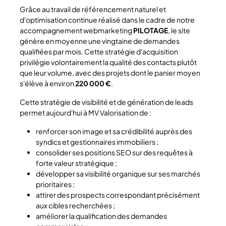
Grâce au travail de référencement naturel et
d'optimisation continue réalisé dans le cadre de notre
accompagnement webmarketing
PILOTAGE
, le site
génère en moyenne une vingtaine de demandes
qualifiées par mois. Cette stratégie d'acquisition
privilégie volontairement la qualité des contacts plutôt
que leur volume, avec des projets dont le panier moyen
s'élève à environ
220 000 €
.
Cette stratégie de visibilité et de génération de leads
permet aujourd'hui à MV Valorisation de :
renforcer son image et sa crédibilité auprès des
syndics et gestionnaires immobiliers ;
consolider ses positions SEO sur des requêtes à
forte valeur stratégique ;
développer sa visibilité organique sur ses marchés
prioritaires ;
attirer des prospects correspondant précisément
aux cibles recherchées ;
améliorer la qualification des demandes