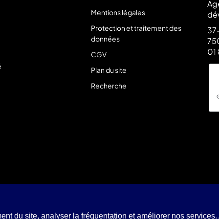
Ag
Mentions légales
dé
Protection et traitement des
37-
données
750
01 
CGV
é
Plan du site
Recherche
EVWEB. Tous droits réservés.
nt du site, analyser la fréquentation et améliorer nos services.