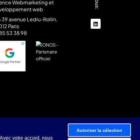
ence Webmarketing et
veloppement web
39 avenue Ledru-Rollin,
linkedin
12 Paris
85 53 38 98
Autoriser la sélection
 Avec votre accord, nous