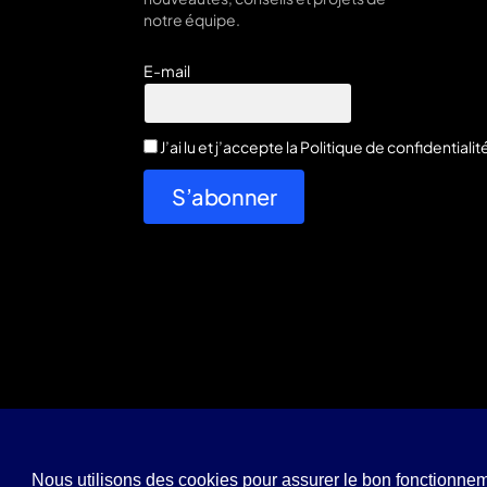
notre équipe.
E-mail
J’ai lu et j’accepte la
Politique de confidentialit
S’abonner
© 2026 E-D
Nous utilisons des cookies pour assurer le bon fonctionneme