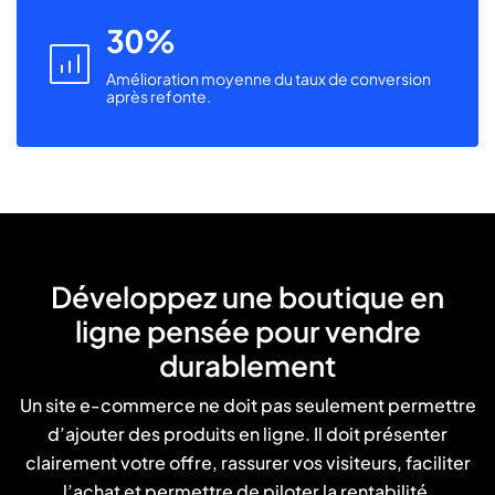
30
icon
icon-
Amélioration moyenne du taux de conversion
operational
après refonte.
Développez une boutique en
ligne pensée pour vendre
durablement
Un site e-commerce ne doit pas seulement permettre
d’ajouter des produits en ligne. Il doit présenter
clairement votre offre, rassurer vos visiteurs, faciliter
l’achat et permettre de piloter la rentabilité.