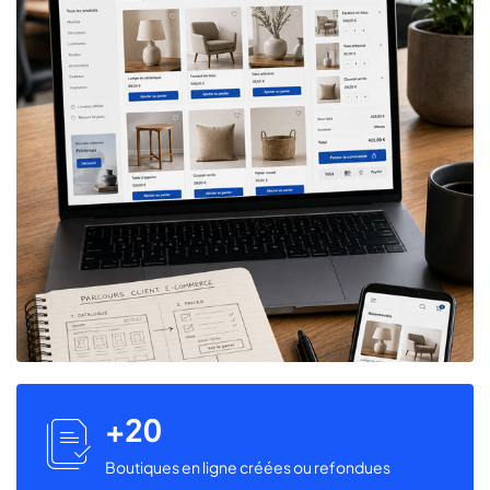
20
icon
icon-
Boutiques en ligne créées ou refondues
flies