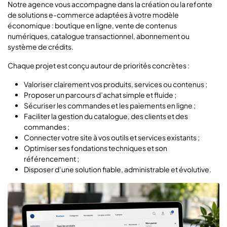
Notre agence vous accompagne dans la création ou la refonte
de solutions e-commerce adaptées à votre modèle
économique : boutique en ligne, vente de contenus
numériques, catalogue transactionnel, abonnement ou
système de crédits.
Chaque projet est conçu autour de priorités concrètes :
Valoriser clairement vos produits, services ou contenus ;
Proposer un parcours d’achat simple et fluide ;
Sécuriser les commandes et les paiements en ligne ;
Faciliter la gestion du catalogue, des clients et des
commandes ;
Connecter votre site à vos outils et services existants ;
Optimiser ses fondations techniques et son
référencement ;
Disposer d’une solution fiable, administrable et évolutive.