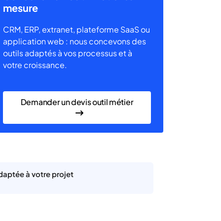
mesure
CRM, ERP, extranet, plateforme SaaS ou
application web : nous concevons des
outils adaptés à vos processus et à
votre croissance.
Demander un devis outil métier
aptée à votre projet