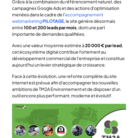
Grâce à la combinaison du référencement naturel, des
campagnes Google Ads et des actions d'optimisation
menées dans le cadre de l'
accompagnement
webmarketing
PILOTAGE
, le site génère désormais
entre
100 et 200 leads par mois
, dont une part
importante de demandes qualifiées.
Avec une valeur moyenne estimée à
20 000 € par lead
,
cet écosystème digital contribue fortement au
développement commercial de l'entreprise et constitue
aujourd'hui un levier stratégique de croissance.
Face à cette évolution, une refonte complète du site
internet est prévue afin d'accompagner les nouvelles
ambitions de TM2A Environnement et de disposer d'un
outil encore plus performant, moderne et évolutif.