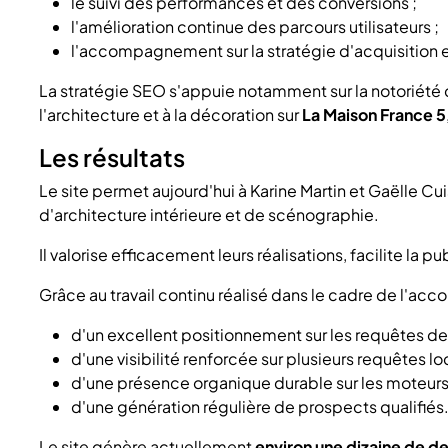
le suivi des performances et des conversions ;
l'amélioration continue des parcours utilisateurs ;
l'accompagnement sur la stratégie d'acquisition 
La stratégie SEO s'appuie notamment sur la notoriété d
l'architecture et à la décoration sur
La Maison France 5
Les résultats
Le site permet aujourd'hui à Karine Martin et Gaëlle Cu
d'architecture intérieure et de scénographie.
Il valorise efficacement leurs réalisations, facilite la 
Grâce au travail continu réalisé dans le cadre de l'
d'un excellent positionnement sur les requêtes d
d'une visibilité renforcée sur plusieurs requêtes lo
d'une présence organique durable sur les moteurs
d'une génération régulière de prospects qualifiés
Le site génère actuellement
environ une dizaine de d