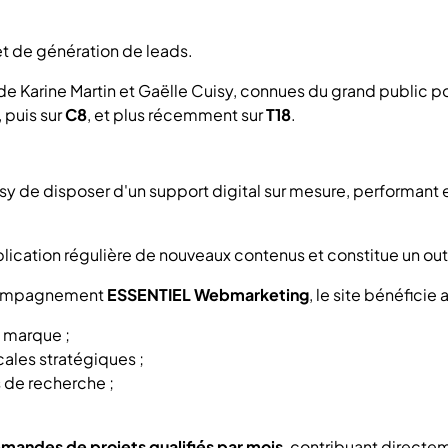
et de génération de leads.
e Karine Martin et Gaëlle Cuisy, connues du grand public po
, puis sur
C8
, et plus récemment sur
T18
.
isy de disposer d'un support digital sur mesure, performant e
publication régulière de nouveaux contenus et constitue un outi
accompagnement
ESSENTIEL Webmarketing
, le site bénéficie 
e marque ;
cales stratégiques ;
 de recherche ;
.
emandes de projets qualifiés par mois
, contribuant direct