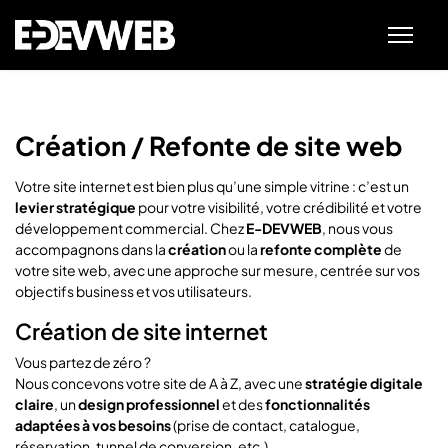
Création / Refonte de site web
Votre site internet est bien plus qu’une simple vitrine : c’est un
levier stratégique
pour votre visibilité, votre crédibilité et votre
développement commercial. Chez
E-DEVWEB
, nous vous
accompagnons dans la
création
ou la
refonte complète
de
votre site web, avec une approche sur mesure, centrée sur vos
objectifs business et vos utilisateurs.
Création de site internet
Vous partez de zéro ?
Nous concevons votre site de A à Z, avec une
stratégie digitale
claire
, un
design professionnel
et des
fonctionnalités
adaptées à vos besoins
(prise de contact, catalogue,
réservation, tunnel de conversion, etc.).