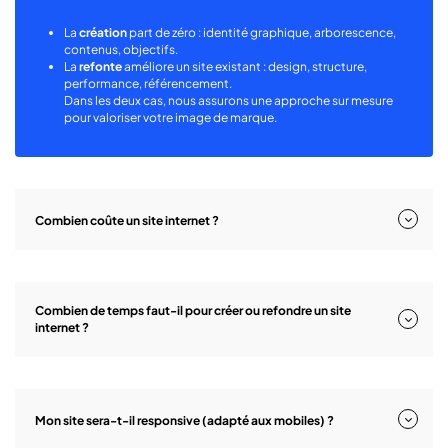
La
création
part de zéro : identité graphique, arborescence,
contenus, objectifs.
La
refonte
améliore un site existant : design, structure,
performance, référencement.
Dans les deux cas, nous assurons une approche sur mesure
pour valoriser votre image de marque.
Combien coûte un site internet ?
Combien de temps faut-il pour créer ou refondre un site
internet ?
Mon site sera-t-il responsive (adapté aux mobiles) ?