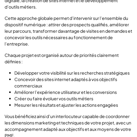
digitale, la création de sites internet et le développement
d’outils métiers.
Cette approche globale permet d’intervenir sur l’ensemble du
dispositif numérique : attirer des prospects qualifiés, améliorer
leur parcours, transformer davantage de visites en demandes et
concevoir les outils nécessaires au fonctionnement de
l’entreprise.
Chaque projet est organisé autour de priorités clairement
définies :
Développer votre visibilité sur les recherches stratégiques
Concevoir des sites internet adaptés à vos objectifs
commerciaux
Améliorer l’expérience utilisateur et les conversions
Créer ou faire évoluer vos outils métiers
Mesurer les résultats et ajuster les actions engagées
Vous bénéficiez ainsi d’un interlocuteur capable de coordonner
les dimensions marketing et techniques de votre projet, avec un
accompagnement adapté aux objectifs et aux moyens de votre
PME.