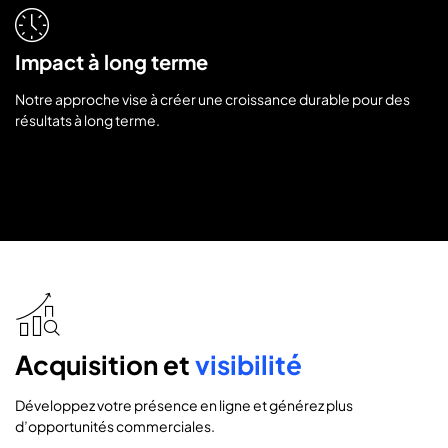
Impact à long terme
Notre approche vise à créer une croissance durable pour des
résultats à long terme.
icon
icon-
research-
Acquisition et
visibilité
analysis
Développez votre présence en ligne et générez plus
d’opportunités commerciales.