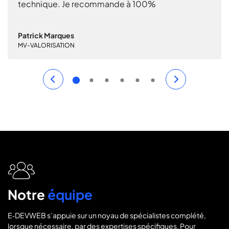
technique. Je recommande à 100%
nous
Patrick Marques
Ivo V
MV-VALORISATION
SIPO
icon
icon-
users2
Notre
équipe
E‑DEVWEB s’appuie sur un noyau de spécialistes complété,
lorsque nécessaire, par des expertises spécifiques. Pour