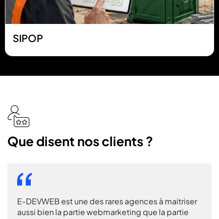
SIPOP
icon
icon-
user-
Que disent nos clients ?
stars
E-DEVWEB est une des rares agences à maitriser
Nous
aussi bien la partie webmarketing que la partie
ains