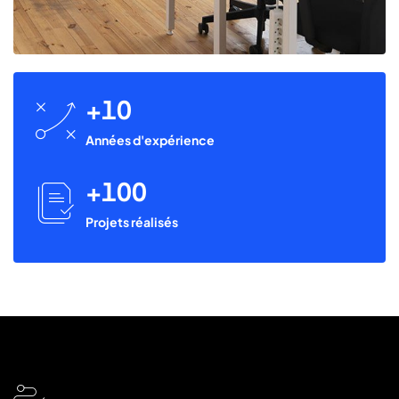
10
icon
icon-
Années d'expérience
business-
strategy2
100
icon
icon-
Projets réalisés
flies