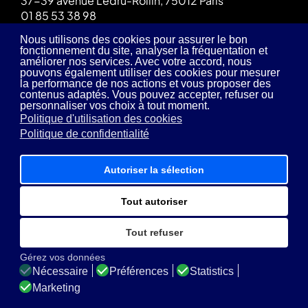
37-39 avenue Ledru-Rollin, 75012 Paris
01 85 53 38 98
Nous utilisons des cookies pour assurer le bon
fonctionnement du site, analyser la fréquentation et
améliorer nos services. Avec votre accord, nous
pouvons également utiliser des cookies pour mesurer
la performance de nos actions et vous proposer des
contenus adaptés. Vous pouvez accepter, refuser ou
personnaliser vos choix à tout moment.
Politique d'utilisation des cookies
Politique de confidentialité
Suivez-nous:
linkedin
Autoriser la sélection
Tout autoriser
Tout refuser
Gérez vos données
© 2026 E-DEVWEB. Tous droits
réservés.
Nécessaire
Préférences
Statistics
Marketing