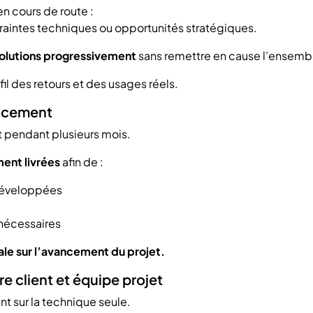
en cours de route :
raintes techniques ou opportunités stratégiques.
volutions progressivement
sans remettre en cause l’ensembl
il des retours et des usages réels.
vancement
it pendant plusieurs mois.
ment livrées
afin de :
 développées
 nécessaires
ale sur l’avancement du projet.
e client et équipe projet
nt sur la technique seule.