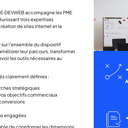
ital E‑DEVWEB accompagne les PME
unissant trois expertises
réation de sites internet et le
sur l’ensemble du dispositif
améliorer leur parcours, transformer
oir les outils nécessaires au
ic
ic
és clairement définies :
bu
A
st
erches stratégiques
 vos objectifs commerciaux
 conversions
ic
ions engagées
ic
pable de coordonner les dimensions