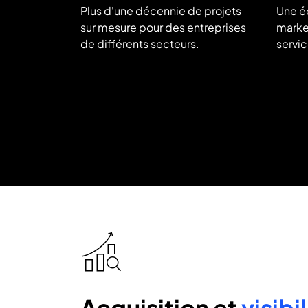
Plus d'une décennie de projets
Une é
sur mesure pour des entreprises
marke
de différents secteurs.
servic
icon
icon-
research-
analysis
Acquisition et
visibi