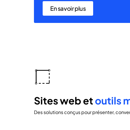
En savoir plus
icon
icon-
commerce
Sites web et
outils 
Des solutions conçus pour présenter, converti