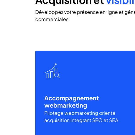
Développez votre présence en ligne et géné
commerciales.
Accompagnement
webmarketing
Pilotage webmarketing orienté
acquisition intégrant SEO et SEA